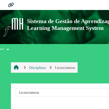
Ir para o conteúdo principal
Ligações
Sistema de Gestão de Aprendiz
Learning Management System
Moodle community
Moodle.com
Disciplinas
Licenciaturas
Catego