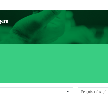
agem
rias de disciplinas