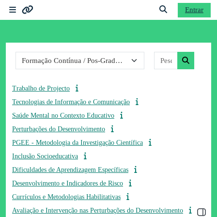
Ir para o conteúdo principal
Entrar
Painel lateral
Ligações
Alternar a entrad
Categorias de disciplinas
Pesquisar dis
Moodle community
Pesquisar 
Moodle.com
Trabalho de Projecto
Tecnologias de Informação e Comunicação
Saúde Mental no Contexto Educativo
Perturbações do Desenvolvimento
PGEE - Metodologia da Investigação Científica
Inclusão Socioeducativa
Dificuldades de Aprendizagem Específicas
Desenvolvimento e Indicadores de Risco
Currículos e Metodologias Habilitativas
Avaliação e Intervenção nas Perturbações do Desenvolvimento
Abrir 