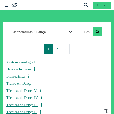
Ir para o conteúdo principal
Entrar
Painel lateral
Ligações
Alternar a entrad
Categorias de disciplinas
Pesquisar dis
Moodle community
Pesquisar 
Moodle.com
Página 1
Página 2
Página seguinte
1
2
»
Anatomofisiologia I
Dança e Inclusão
Biomecânica
Treino em Dança
Técnicas de Dança V
Técnicas de Dança IV
Técnicas de Dança III
Abrir 
Técnicas de Dança II