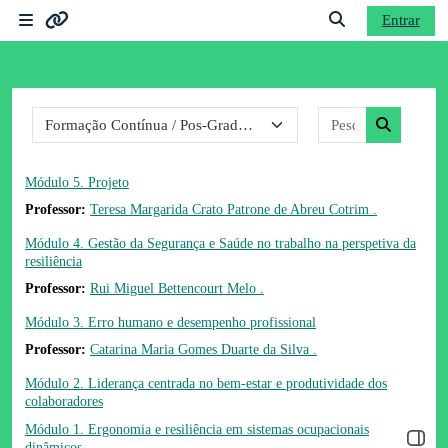
Ir para o conteúdo principal
Entrar
Painel lateral
Ligações
Alternar a entrad
Categorias de disciplinas
Pesquisar dis
Moodle community
Pesquisar 
Moodle.com
Módulo 5. Projeto
Professor:
Teresa Margarida Crato Patrone de Abreu Cotrim .
Módulo 4. Gestão da Segurança e Saúde no trabalho na perspetiva da
resiliência
Professor:
Rui Miguel Bettencourt Melo .
Módulo 3. Erro humano e desempenho profissional
Professor:
Catarina Maria Gomes Duarte da Silva .
Módulo 2. Liderança centrada no bem-estar e produtividade dos
colaboradores
Módulo 1. Ergonomia e resiliência em sistemas ocupacionais
Abrir 
dinâmicos