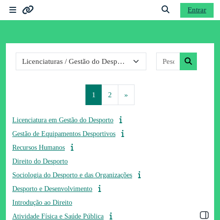
Ir para o conteúdo principal
Entrar
Painel lateral
Ligações
Alternar a entrad
Categorias de disciplinas
Pesquisar dis
Moodle community
Pesquisar 
Moodle.com
Página 1
Página 2
Página seguinte
1
2
»
Licenciatura em Gestão do Desporto
Gestão de Equipamentos Desportivos
Recursos Humanos
Direito do Desporto
Sociologia do Desporto e das Organizações
Desporto e Desenvolvimento
Introdução ao Direito
Abrir 
Atividade Física e Saúde Pública