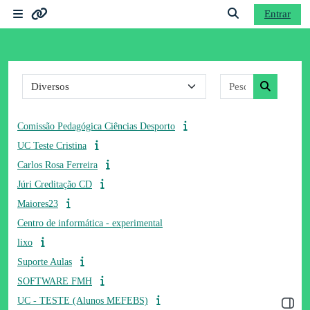
Ir para o conteúdo principal
Entrar
Painel lateral
Ligações
Alternar a entrad
Categorias de disciplinas
Pesquisar dis
Moodle community
Pesquisar 
Moodle.com
Comissão Pedagógica Ciências Desporto
UC Teste Cristina
Carlos Rosa Ferreira
Júri Creditação CD
Maiores23
Centro de informática - experimental
lixo
Suporte Aulas
SOFTWARE FMH
UC - TESTE (Alunos MEFEBS)
Abrir 