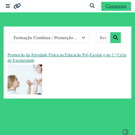
Passer au contenu principal
Connexion
Panneau latéral
Ligações
Activer/désactiver la s
Catégories de cours
Rechercher d
Moodle community
Recherche
Moodle.com
Promoção da Atividade Física na Educação Pré-Escolar e no 1.º Ciclo
de Escolaridade
Ouvrir 