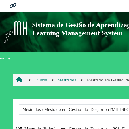
Salta al contenido principal
Ligações
Sistema de Gestão de Aprendiz
Learning Management System
Moodle community
Moodle.com
Cursos
Mestrados
Mestrado em Gestao_d
Catego
205_Mestrado_Bolonha_em_Gestao_do_Desporto_-_208_Pl