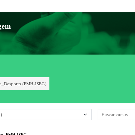
agem
o_Desporto (FMH-ISEG)
rías
ano_FMH-ISEG