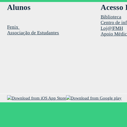
Alunos
Acesso 
Biblioteca
Centro de in
Fenix
Loj@|FMH
Associação de Estudantes
Apoio Médi
Faculdade de Motricidade Humana | Faculty of Human Kine