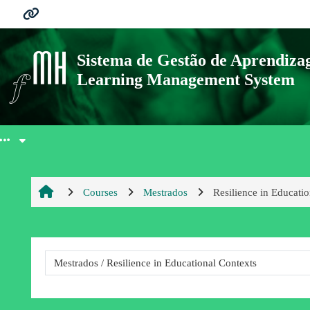
Skip to main content
Ligações
Sistema de Gestão de Aprendiz
Learning Management System
Moodle community
Moodle.com
Courses
Mestrados
Resilience in Educati
Course