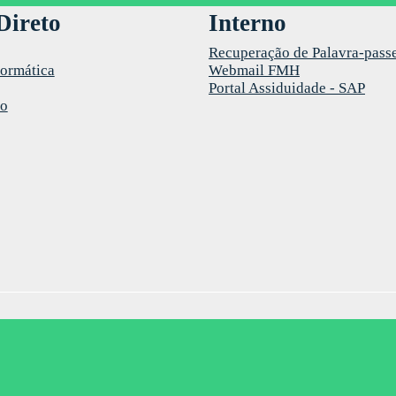
Direto
Interno
Recuperação de Palavra-pass
formática
Webmail FMH
Portal Assiduidade - SAP
co
tics