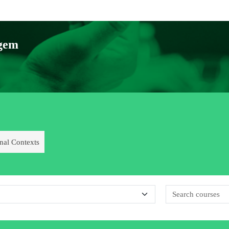
agem
onal Contexts
 categories