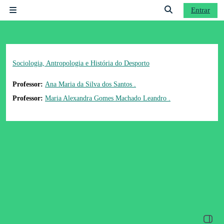
Ir para o conteúdo principal
Entrar
Painel lateral
Alternar a entrad
Sociologia, Antropologia e História do Desporto
Professor:
Ana Maria da Silva dos Santos .
Professor:
Maria Alexandra Gomes Machado Leandro .
Abrir 