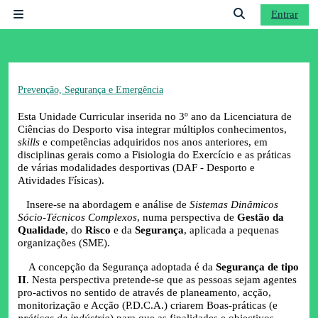
Ir para o conteúdo principal
Entrar
Painel lateral
Alternar a entrad
Prevenção, Segurança e Emergência
Esta Unidade Curricular inserida no 3º ano da Licenciatura de
Ciências do Desporto visa integrar múltiplos conhecimentos,
skills
e competências adquiridos nos anos anteriores, em
disciplinas gerais como a Fisiologia do Exercício e as práticas
de várias modalidades desportivas (DAF - Desporto e
Atividades Físicas).
Insere-se na abordagem e análise de
Sistemas Dinâmicos
Sócio-Técnicos Complexos
, numa perspectiva de
Gestão da
Qualidade
, do
Risco
e da
Segurança
, aplicada a pequenas
organizações (SME).
A concepção da Segurança adoptada é da
Segurança de tipo
II
. Nesta perspectiva pretende-se que as pessoas sejam agentes
pro-activos no sentido de através de planeamento, acção,
monitorização e Acção (P.D.C.A.) criarem Boas-práticas (e
práticas de indústria
) para que as finalidades e objectivos